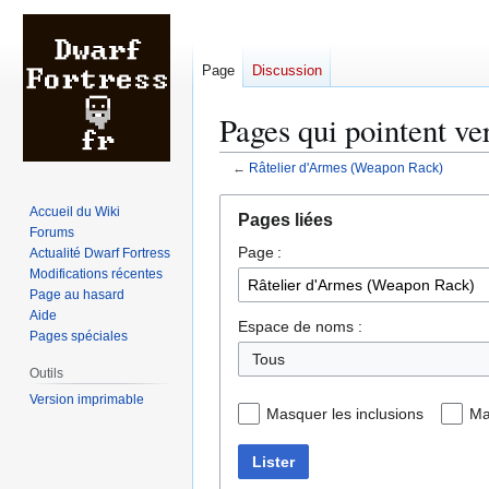
Page
Discussion
Pages qui pointent v
←
Râtelier d'Armes (Weapon Rack)
Aller
Aller
Accueil du Wiki
Pages liées
à
à
Forums
Page :
la
la
Actualité Dwarf Fortress
Modifications récentes
navigation
recherche
Page au hasard
Aide
Espace de noms :
Pages spéciales
Tous
Outils
Version imprimable
Masquer les inclusions
Ma
Lister