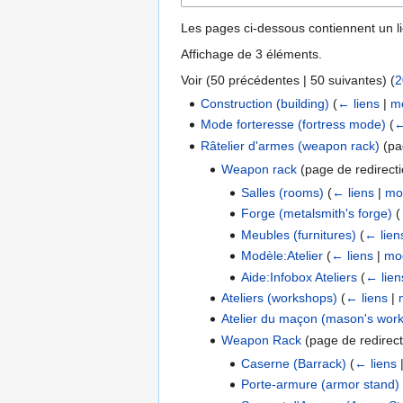
Les pages ci-dessous contiennent un l
Affichage de 3 éléments.
Voir (
50 précédentes
|
50 suivantes
) (
2
Construction (building)
(
← liens
|
mo
Mode forteresse (fortress mode)
(
←
Râtelier d'armes (weapon rack)
(pa
Weapon rack
(page de redirect
Salles (rooms)
(
← liens
|
mod
Forge (metalsmith's forge)
(
Meubles (furnitures)
(
← lien
Modèle:Atelier
(
← liens
|
mod
Aide:Infobox Ateliers
(
← lien
Ateliers (workshops)
(
← liens
|
Atelier du maçon (mason's wor
Weapon Rack
(page de redirec
Caserne (Barrack)
(
← liens
Porte-armure (armor stand)