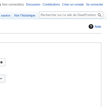
Non connecté(e)
Discussion
Contributions
Créer un compte
Se connecter
R
e source
Voir l’historique
e
c
Aide
h
e
r
c
h
e
r