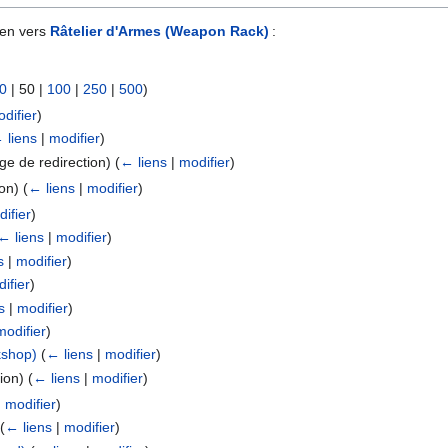
ien vers
Râtelier d'Armes (Weapon Rack)
:
0
|
50
|
100
|
250
|
500
)
difier
)
 liens
|
modifier
)
ge de redirection)
(
← liens
|
modifier
)
ion)
(
← liens
|
modifier
)
ifier
)
← liens
|
modifier
)
s
|
modifier
)
ifier
)
s
|
modifier
)
modifier
)
kshop)
(
← liens
|
modifier
)
tion)
(
← liens
|
modifier
)
|
modifier
)
(
← liens
|
modifier
)