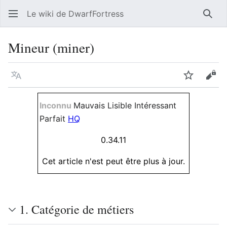
Le wiki de DwarfFortress
Rech
Mineur (miner)
Langue
Suivre
Voir
Inconnu
Mauvais
Lisible
Intéressant
Parfait
HQ
0.34.11
Cet article n'est peut être plus à jour.
1. Catégorie de métiers