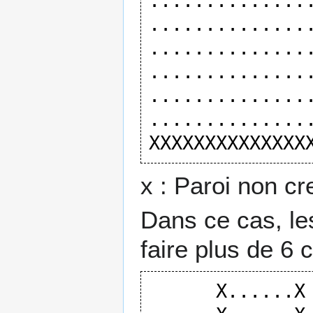
...............
...............
...............
...............
...............
...............
x : Paroi non cr
Dans ce cas, le
faire plus de 6 
      X......X
