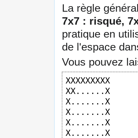
La règle généra
7x7 : risqué, 7
pratique en utili
de l'espace dan
Vous pouvez lai
XXXXXXXXX

XX......X

X.......X

X.......X

X.......X

X.......X
