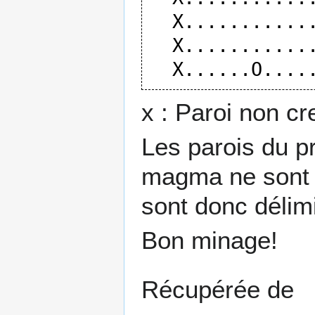
  X.............X      

  X.............X

x : Paroi non cr
Les parois du
p
magma
ne sont 
sont donc délimi
Bon minage!
Récupérée de