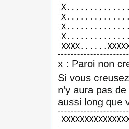
X..............
X..............
X..............
X..............
x : Paroi non cr
Si vous creusez
n'y aura pas de
aussi long que 
XXXXXXXXXXXXXXX