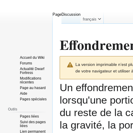
Page
Discussion
français
Effondremen
Accueil du Wiki
Aller
Aller
Forums
La version imprimable n’est pl
à
à
Actualité Dwarf
de votre navigateur et utiliser 
la
la
Fortress
Modifications
navigation
recherche
récentes
Un effondrement
Page au hasard
Aide
lorsqu'une porti
Pages spéciales
du reste de la 
Outils
Pages liées
la gravité, la p
Suivi des pages
liées
Lien permanent