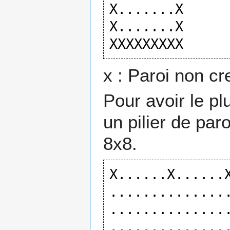
X.......X

X.......X

x : Paroi non cr
Pour avoir le p
un pilier de pa
8x8.
X......X......X
...............
...............
...............