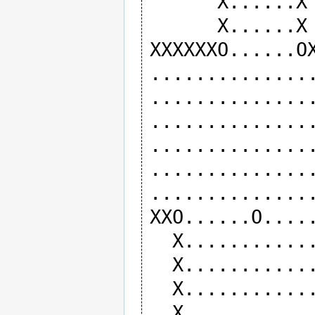
      X......X

      X......X

XXXXXXO......OX
...............
...............
...............
...............
...............
...............
XXO......O.....
  X.............X.....XXXXXXXXXXXXXX

  X.............X.....X

  X...................X

  X.............XXXXXXX
