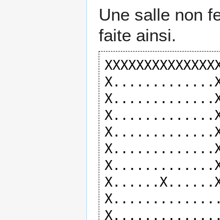
Une salle non f
faite ainsi.
XXXXXXXXXXXXXXX
X.............X
X.............X
X.............X
X.............X
X.............X
X.............X
X......X......X
X..............
X..............