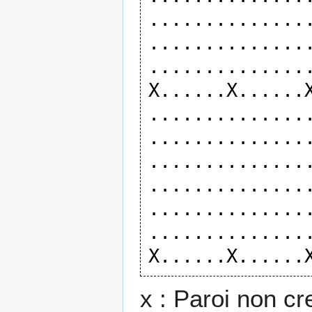
...............
...............
...............
X......X......X
...............
...............
...............
...............
...............
...............
x : Paroi non cr