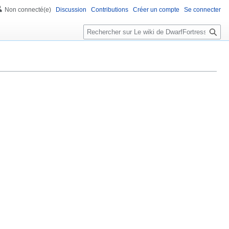
Non connecté(e)
Discussion
Contributions
Créer un compte
Se connecter
R
e
c
h
e
r
c
h
e
r