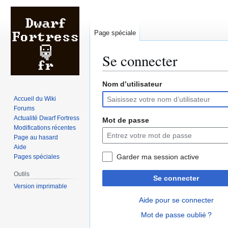
Page spéciale
Se connecter
Nom d’utilisateur
Aller
Aller
à
à
Accueil du Wiki
la
la
Forums
navigation
recherche
Actualité Dwarf Fortress
Mot de passe
Modifications récentes
Page au hasard
Aide
Garder ma session active
Pages spéciales
Outils
Se connecter
Version imprimable
Aide pour se connecter
Mot de passe oublié ?