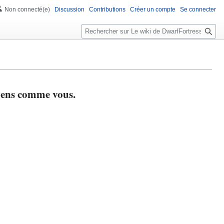
Non connecté(e)
Discussion
Contributions
Créer un compte
Se connecter
R
e
c
h
e
r
 gens comme vous.
c
h
e
r