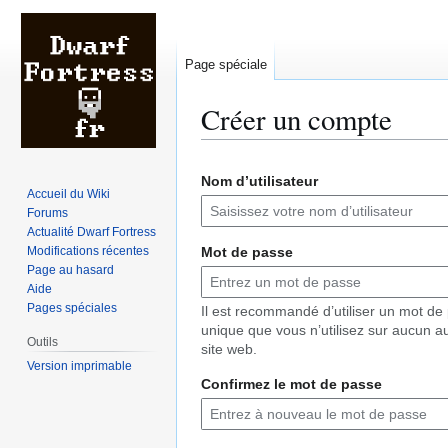
Page spéciale
Créer un compte
Aller
Aller
Nom d’utilisateur
à
à
Accueil du Wiki
la
la
Forums
navigation
recherche
Actualité Dwarf Fortress
Modifications récentes
Mot de passe
Page au hasard
Aide
Pages spéciales
Il est recommandé d’utiliser un mot de
unique que vous n’utilisez sur aucun a
Outils
site web.
Version imprimable
Confirmez le mot de passe