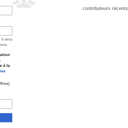
contributeurs récents
 il sera
ions.
éation
s
 à la
lus
ffres)