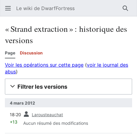
Le wiki de DwarfFortress
Rech
« Strand extraction » : historique des
versions
Page
Discussion
Voir les opérations sur cette page
(
voir le journal des
abus
)
Filtrer les versions
4 mars 2012
diff
18:20
Larousteauchat
+13
Aucun résumé des modifications
diff